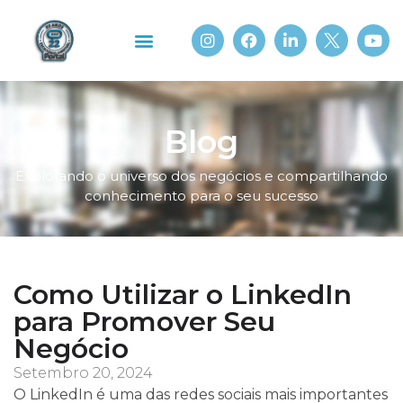
Sobre Nós
Portal Beach
Blog
Explorando o universo dos negócios e compartilhando
conhecimento para o seu sucesso
Como Utilizar o LinkedIn
para Promover Seu
Negócio
Setembro 20, 2024
O LinkedIn é uma das redes sociais mais importantes