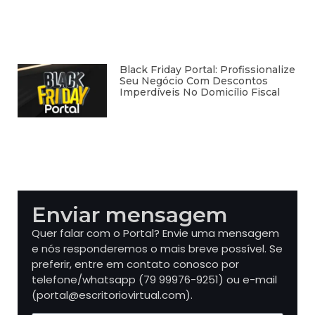
Black Friday Portal: Profissionalize
Seu Negócio Com Descontos
Imperdíveis No Domicílio Fiscal
Enviar mensagem
Quer falar com o Portal? Envie uma mensagem
e nós responderemos o mais breve possível. Se
preferir, entre em contato conosco por
telefone/whatsapp (79 99976-9251) ou e-mail
(portal@escritoriovirtual.com).