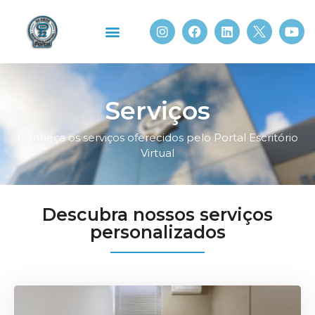
Sobre Nós
Portal Beach
Serviços
Conheça os serviços oferecidos pelo Portal Escritório
Virtual
Descubra nossos serviços
personalizados