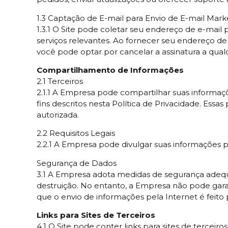
1.3 Captação de E-mail para Envio de E-mail Mark
1.3.1 O Site pode coletar seu endereço de e-mai
serviços relevantes. Ao fornecer seu endereço d
você pode optar por cancelar a assinatura a qua
Compartilhamento de Informações
2.1 Terceiros
2.1.1 A Empresa pode compartilhar suas informaçõe
fins descritos nesta Política de Privacidade. Essa
autorizada.
2.2 Requisitos Legais
2.2.1 A Empresa pode divulgar suas informações p
Segurança de Dados
3.1 A Empresa adota medidas de segurança adequa
destruição. No entanto, a Empresa não pode garant
que o envio de informações pela Internet é feito p
Links para Sites de Terceiros
4.1 O Site pode conter links para sites de tercei