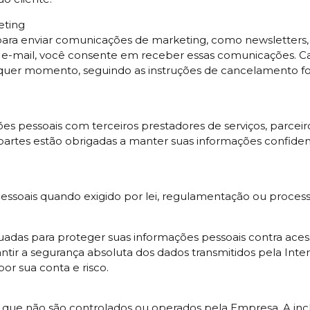
eting
l para enviar comunicações de marketing, como newsletter
e e-mail, você consente em receber essas comunicações. C
lquer momento, seguindo as instruções de cancelamento fo
s pessoais com terceiros prestadores de serviços, parceiro
s partes estão obrigadas a manter suas informações confidenc
essoais quando exigido por lei, regulamentação ou process
das para proteger suas informações pessoais contra acesso
ir a segurança absoluta dos dados transmitidos pela Interne
or sua conta e risco.
ros que não são controlados ou operados pela Empresa. A in