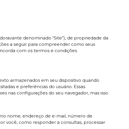
(doravante denominado “Site”), de propriedade da
mações a seguir para compreender como seus
ê concorda com os termos e condições
e texto armazenados em seu dispositivo quando
itadas e preferências do usuário. Essas
kies nas configurações do seu navegador, mas isso
 como nome, endereço de e-mail, número de
 por você, como responder a consultas, processar