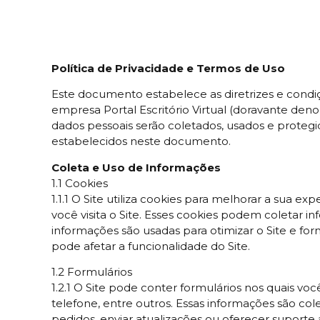
Política de Privacidade e Termos de Uso
Este documento estabelece as diretrizes e condi
empresa Portal Escritório Virtual (doravante de
dados pessoais serão coletados, usados e protegid
estabelecidos neste documento.
Coleta e Uso de Informações
1.1 Cookies
1.1.1 O Site utiliza cookies para melhorar a sua
você visita o Site. Esses cookies podem coletar i
informações são usadas para otimizar o Site e fo
pode afetar a funcionalidade do Site.
1.2 Formulários
1.2.1 O Site pode conter formulários nos quais 
telefone, entre outros. Essas informações são col
pedidos, enviar atualizações ou oferecer suporte a