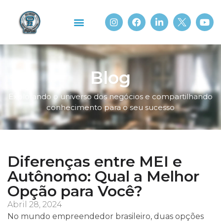
Sobre Nós
Portal Beach
Blog
Explorando o universo dos negócios e compartilhando
conhecimento para o seu sucesso
Diferenças entre MEI e
Autônomo: Qual a Melhor
Opção para Você?
Abril 28, 2024
No mundo empreendedor brasileiro, duas opções