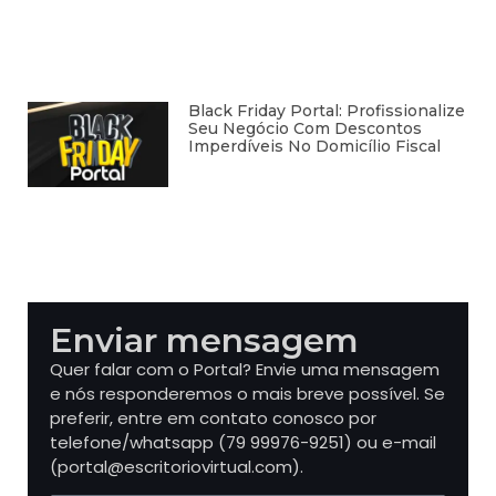
Black Friday Portal: Profissionalize
Seu Negócio Com Descontos
Imperdíveis No Domicílio Fiscal
Enviar mensagem
Quer falar com o Portal? Envie uma mensagem
e nós responderemos o mais breve possível. Se
preferir, entre em contato conosco por
telefone/whatsapp (79 99976-9251) ou e-mail
(portal@escritoriovirtual.com).