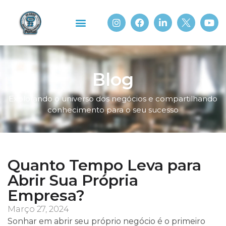
Sobre Nós
Portal Beach
Blog
Explorando o universo dos negócios e compartilhando
conhecimento para o seu sucesso
Quanto Tempo Leva para
Abrir Sua Própria
Empresa?
Março 27, 2024
Sonhar em abrir seu próprio negócio é o primeiro